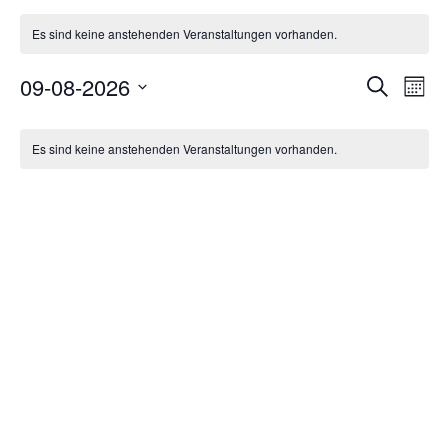
Es sind keine anstehenden Veranstaltungen vorhanden.
Verans
09-08-2026
Ver
Suche
Mona
Suche
Datum
Ans
Kalender
wählen.
und
Nav
Es sind keine anstehenden Veranstaltungen vorhanden.
von
Ansich
Veranstaltungen
Naviga