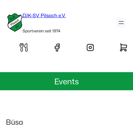
DJK-SV Pilsach e.V.
Sportverein seit 1974
Events
Büsa