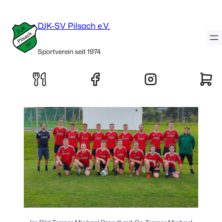
1. Herrenmannschaft
DJK-SV Pilsach e.V.
Sportverein seit 1974