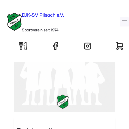
C-Jugend (U15)
DJK-SV Pilsach e.V.
Sportverein seit 1974