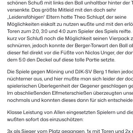
schönen Schuß mit links den Ball unhaltbar hinter der T
versenkte. Das größte Mitleid mit den doch sehr
„Leidensfähigen“ Eltern hatte Theo Schlupf, der seine
Möglichkeiten eiskalt zu nutzen wußte und mit den erl
Toren zum 2:0, 3:0 und 4:0 zum Spieler des Spiels reifte.
kurz vor Schluß noch die Möglichkeit seinen Vierpack 
schnürren, jedoch konnte der Berger-Torwart den Ball 
dieser fiel direkt vor die Füßte von Niclas Unger, der da
dem 5:0 den Deckel auf diese tolle Partie setzte.
Die Spiele gegen Möning und DJK-SV Berg 1 fielen jedo
nüchterner aus, und hier mußte man sich leider der do
spielerischen Überlegenheit der Gegener geschlagen g
Im abschließenden Elfmeterschießen überzeugten uns
nochmals und konnten dieses dann für sich entscheide
Klasse Leistung von Allen eingesetzten Spielern und die
wußten sofort das einzuschätzen:
3x als Sieger vom Platz gegangen, 1x mit Toren und 2x 