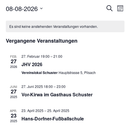
Verans
08-08-2026
Ver
Suche
Mona
Suche
Datum
Ans
Kalender
wählen.
und
Nav
Es sind keine anstehenden Veranstaltungen vorhanden.
von
Ansich
Veranstaltungen
Vergangene Veranstaltungen
Naviga
27. Februar 19:00
–
21:00
FEB.
27
JHV 2026
2026
Vereinslokal Schuster
Hauptstrasse 5, Pilsach
27. Juni 2025 18:00
–
23:00
JUNI
27
Vor-Kirwa im Gasthaus Schuster
2025
23. April 2025
–
25. April 2025
APR.
23
Hans-Dorfner-Fußballschule
2025