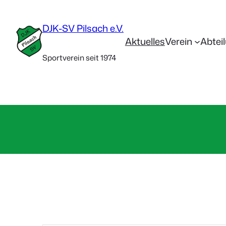
DJK-SV Pilsach e.V.
Aktuelles
Verein
Abtei
Sportverein seit 1974