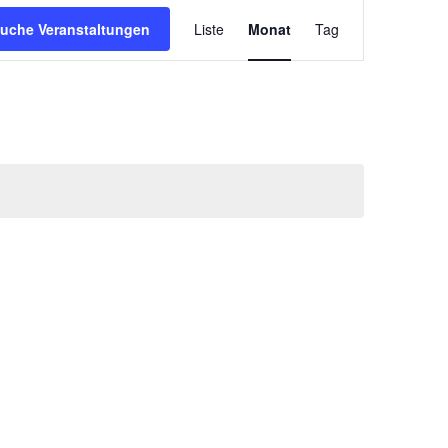
Veranstaltung
uche Veranstaltungen
Liste
Monat
Tag
Ansichten-
Navigation