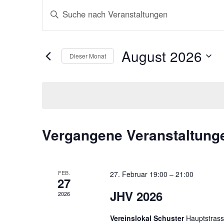
Veranstaltungen
Bitte
Schlüsselwort
Suche
eingeben.
Suche
August 2026
und
Dieser Monat
nach
Datum
Veranstaltungen
Ansichten,
wählen.
Schlüsselwort.
Navigation
Kalender
Vergangene Veranstaltung
von
FEB.
27. Februar 19:00
–
21:00
Veranstaltungen
27
JHV 2026
2026
Vereinslokal Schuster
Hauptstrass