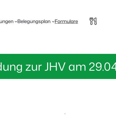
lungen
Belegungsplan
Formulare
dung zur JHV am 29.0
·