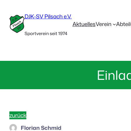
DJK-SV Pilsach e.V.
Aktuelles
Verein
Abtei
Sportverein seit 1974
Einla
zurück
Florian Schmid