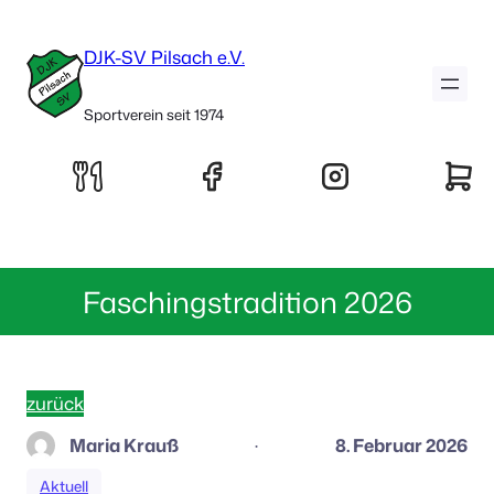
DJK-SV Pilsach e.V.
Sportverein seit 1974
Faschingstradition 2026
zurück
Maria Krauß
8. Februar 2026
·
Aktuell