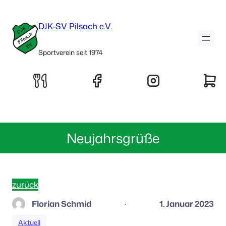
DJK-SV Pilsach e.V.
Sportverein seit 1974
Neujahrsgrüße
zurück
Florian Schmid
1. Januar 2023
·
Aktuell