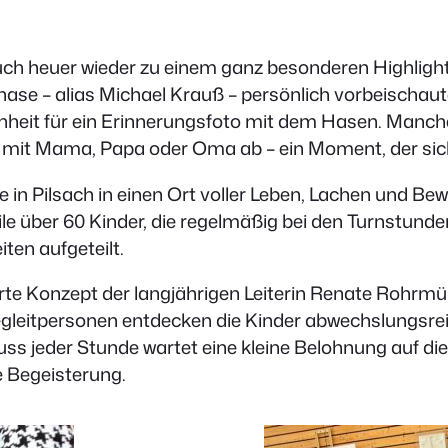
uch heuer wieder zu einem ganz besonderen Highligh
ase – alias Michael Krauß – persönlich vorbeischaut
egenheit für ein Erinnerungsfoto mit dem Hasen. Ma
mit Mama, Papa oder Oma ab – ein Moment, der sicher
e in Pilsach in einen Ort voller Leben, Lachen und B
weile über 60 Kinder, die regelmäßig bei den Turnstu
ten aufgeteilt.
te Konzept der langjährigen Leiterin Renate Rohrmüll
leitpersonen entdecken die Kinder abwechslungsreic
ss jeder Stunde wartet eine kleine Belohnung auf di
e Begeisterung.