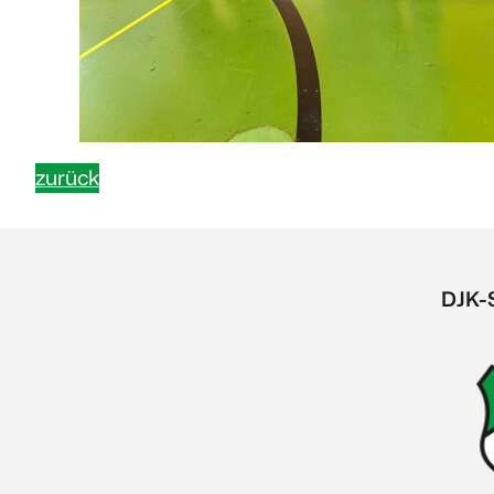
zurück
DJK-S