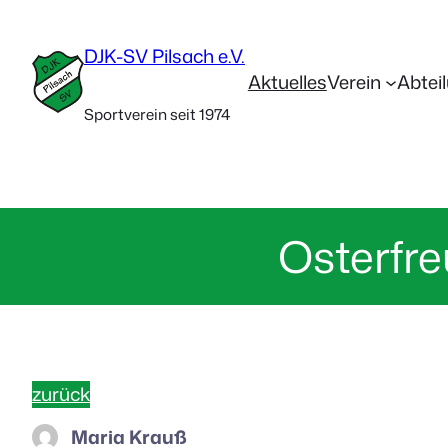
DJK-SV Pilsach e.V.
Aktuelles
Verein
Abtei
Sportverein seit 1974
Osterfr
zurück
Maria Krauß