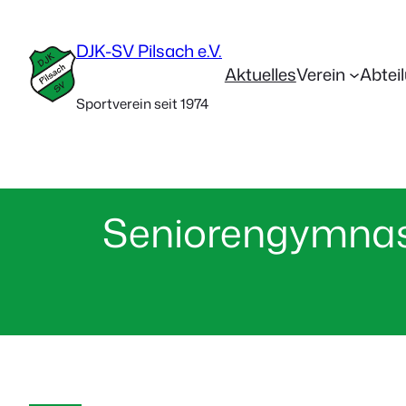
DJK-SV Pilsach e.V.
Aktuelles
Verein
Abtei
Sportverein seit 1974
Seniorengymnas