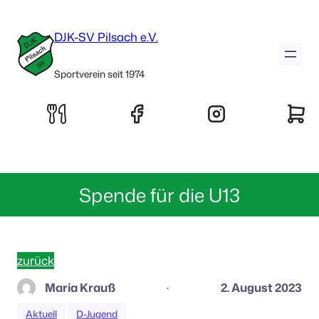
DJK-SV Pilsach e.V.
Sportverein seit 1974
Spende für die U13
zurück
Maria Krauß
2. August 2023
·
Aktuell
D-Jugend