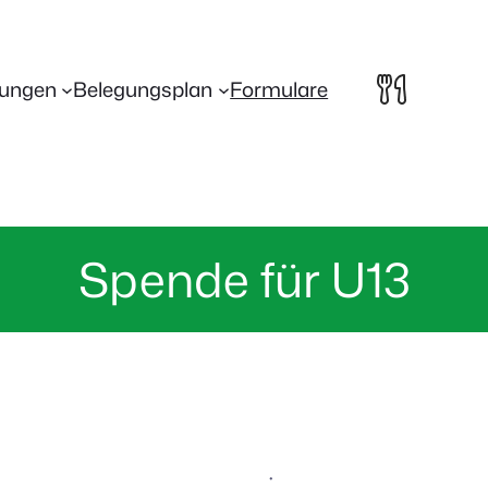
lungen
Belegungsplan
Formulare
Spende für U13
·