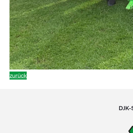
zurück
DJK-S