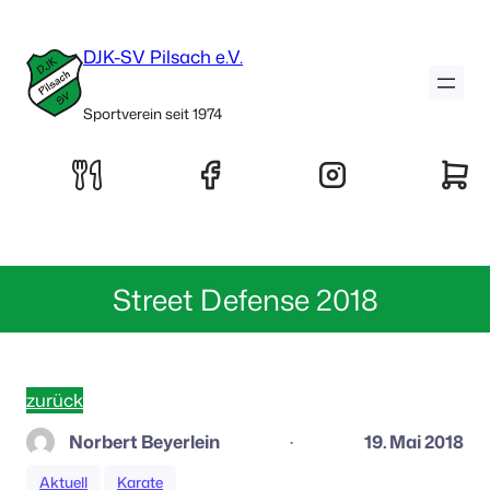
DJK-SV Pilsach e.V.
Sportverein seit 1974
Street Defense 2018
zurück
Norbert Beyerlein
19. Mai 2018
·
Aktuell
Karate