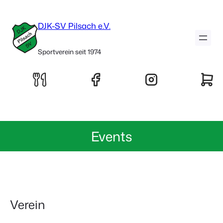
DJK-SV Pilsach e.V.
Sportverein seit 1974
Events
Verein