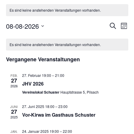
Es sind keine anstehenden Veranstaltungen vorhanden.
Verans
08-08-2026
Ver
Suche
Mona
Suche
Datum
Ans
Kalender
wählen.
und
Nav
Es sind keine anstehenden Veranstaltungen vorhanden.
von
Ansich
Veranstaltungen
Vergangene Veranstaltungen
Naviga
27. Februar 19:00
–
21:00
FEB.
27
JHV 2026
2026
Vereinslokal Schuster
Hauptstrasse 5, Pilsach
27. Juni 2025 18:00
–
23:00
JUNI
27
Vor-Kirwa im Gasthaus Schuster
2025
24. Januar 2025 19:00
–
22:00
JAN.