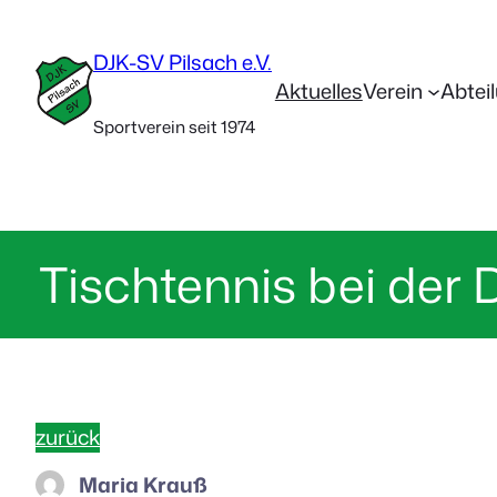
DJK-SV Pilsach e.V.
Aktuelles
Verein
Abtei
Sportverein seit 1974
Tischtennis bei der 
zurück
Maria Krauß