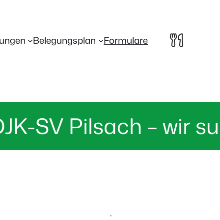
lungen
Belegungsplan
Formulare
DJK-SV Pilsach – wir 
·