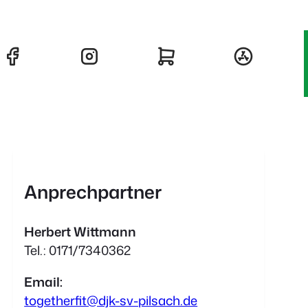
Anprechpartner
Herbert Wittmann
Tel.: 0171/7340362
Email:
togetherfit@djk-sv-pilsach.de