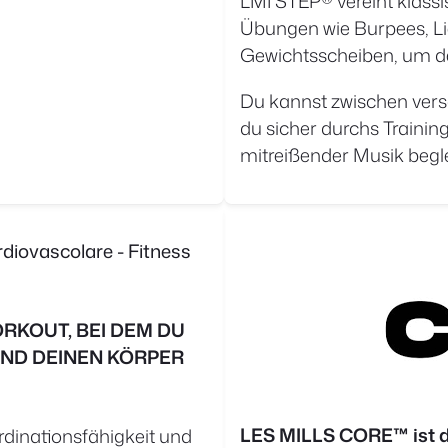
LMI STEP® vereint klassi
Übungen wie Burpees, L
Gewichtsscheiben, um de
Du kannst zwischen vers
du sicher durchs Traini
mitreißender Musik begle
RKOUT, BEI DEM DU
UND
DEINEN KÖRPER
LES MILLS CORE™
ist 
dinationsfähigkeit und