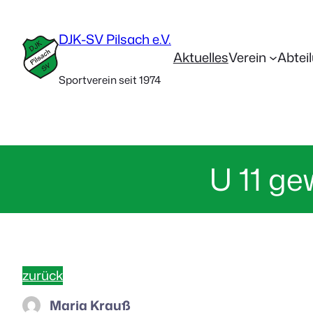
DJK-SV Pilsach e.V.
Aktuelles
Verein
Abtei
Sportverein seit 1974
U 11 ge
zurück
Maria Krauß