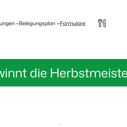
lungen
Belegungsplan
Formulare
winnt die Herbstmeist
·