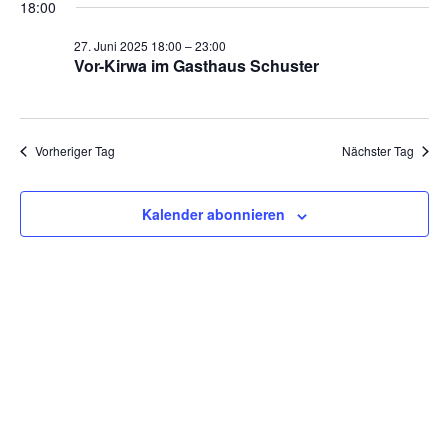
für
18:00
wählen.
und
Nav
27.
27. Juni 2025 18:00
–
23:00
Ansich
Vor-Kirwa im Gasthaus Schuster
Juni
Naviga
2025
Vorheriger Tag
Nächster Tag
Kalender abonnieren