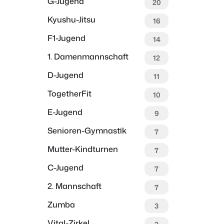
G-Jugend
20
Kyushu-Jitsu
16
F1-Jugend
14
1. Damenmannschaft
12
D-Jugend
11
TogetherFit
10
E-Jugend
9
Senioren-Gymnastik
7
Mutter-Kindturnen
7
C-Jugend
7
2. Mannschaft
7
Zumba
3
Vital-Zirkel