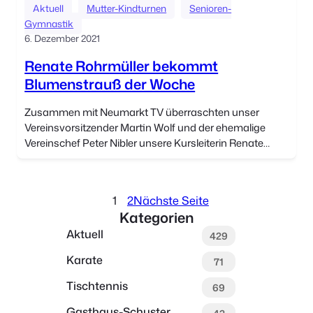
Aktuell
Mutter-Kindturnen
Senioren-
Gymnastik
6. Dezember 2021
Renate Rohrmüller bekommt
Blumenstrauß der Woche
Zusammen mit Neumarkt TV überraschten unser
Vereinsvorsitzender Martin Wolf und der ehemalige
Vereinschef Peter Nibler unsere Kursleiterin Renate
Rohrmüller mit dem „Blumenstrauß der Woche“. Seit
mehr als zehn Jahren leitet […]
1
2
Nächste Seite
Kategorien
Aktuell
429
Karate
71
Tischtennis
69
Gasthaus-Schuster